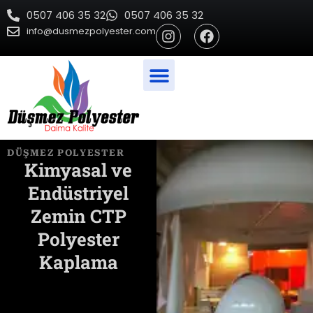
İçeriğe
0507 406 35 32
0507 406 35 32
atla
I
F
info@dusmezpolyester.com
n
a
s
c
t
e
a
b
g
o
r
o
a
k
m
DÜŞMEZ POLYESTER​
Kimyasal ve
Endüstriyel
Zemin CTP
Polyester
Kaplama