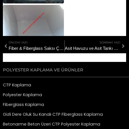
Prev
Ne
ÖNCEKI YAZI
SONRAKI YAZI
Fiber & Fiberglass Saksı Çiçeklik Üretimi
Asit Havuzu ve Asit Tankı CTP Polyester Kaplama ve İmalatı
POLYESTER KAPLAMA VE ÜRÜNLER
CTP Kaplama
Polyester Kaplama
Fiberglass Kaplama
Gizli Dere Oluk Su Kanalı CTP Fiberglass Kaplama
Betonarme Beton Üzeri CTP Polyester Kaplama