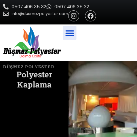
İçeriğe
0507 406 35 32
0507 406 35 32
atla
I
F
info@dusmezpolyester.com
n
a
s
c
t
e
a
b
g
o
r
o
a
k
m
DÜŞMEZ POLYESTER​
Polyester
Kaplama